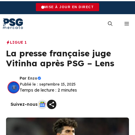
Aller
MISE À JOUR EN DIRECT
au
contenu
Me
LIGUE 1
La presse française juge
Vitinha après PSG – Lens
Par
Enzo
Publié le : septembre 15, 2025
Temps de lecture :
2
minutes
Suivez-nous