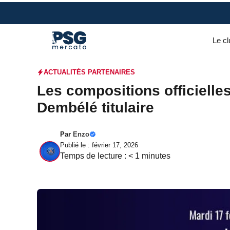
Aller
au
contenu
Le cl
ACTUALITÉS PARTENAIRES
Les compositions officiell
Dembélé titulaire
Par
Enzo
Publié le : février 17, 2026
Temps de lecture :
< 1
minutes