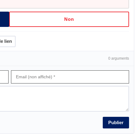
Non
e lien
0 arguments
Publier