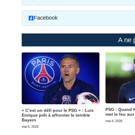
Facebook
A ne 
PSG : Quand K
« C’est un défi pour le PSG » : Luis
met le feu aux
Enrique prêt à affronter le terrible
Bayern
mai 4, 2026
mai 5, 2026