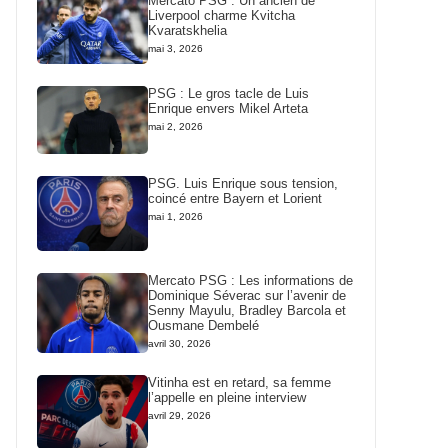
Mercato PSG : Un ancien de
Liverpool charme Kvitcha
Kvaratskhelia
mai 3, 2026
PSG : Le gros tacle de Luis
Enrique envers Mikel Arteta
mai 2, 2026
PSG. Luis Enrique sous tension,
coincé entre Bayern et Lorient
mai 1, 2026
Mercato PSG : Les informations de
Dominique Séverac sur l’avenir de
Senny Mayulu, Bradley Barcola et
Ousmane Dembelé
avril 30, 2026
Vitinha est en retard, sa femme
l’appelle en pleine interview
avril 29, 2026