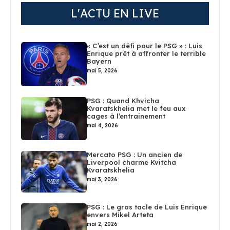
L'ACTU EN LIVE
« C’est un défi pour le PSG » : Luis
Enrique prêt à affronter le terrible
Bayern
mai 5, 2026
PSG : Quand Khvicha
Kvaratskhelia met le feu aux
cages à l’entrainement
mai 4, 2026
Mercato PSG : Un ancien de
Liverpool charme Kvitcha
Kvaratskhelia
mai 3, 2026
PSG : Le gros tacle de Luis Enrique
envers Mikel Arteta
mai 2, 2026