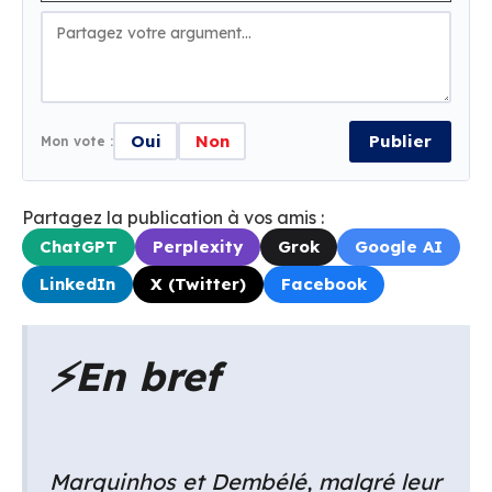
Oui
Non
Publier
Mon vote :
Partagez la publication à vos amis :
ChatGPT
Perplexity
Grok
Google AI
LinkedIn
X (Twitter)
Facebook
⚡
En bref
Marquinhos et Dembélé, malgré leur