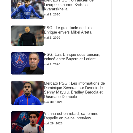
Mercato PSG : Un ancien de
Liverpool charme Kvitcha
Kvaratskhelia
mai 3, 2026
PSG : Le gros tacle de Luis
Enrique envers Mikel Arteta
mai 2, 2026
PSG. Luis Enrique sous tension,
coincé entre Bayern et Lorient
mai 1, 2026
Mercato PSG : Les informations de
Dominique Séverac sur l’avenir de
Senny Mayulu, Bradley Barcola et
Ousmane Dembelé
avril 30, 2026
Vitinha est en retard, sa femme
l’appelle en pleine interview
avril 29, 2026