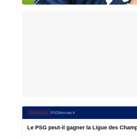
PSGMercato.fr
SONDAGE
Le PSG peut-il gagner la Ligue des Champ