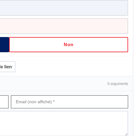
Non
e lien
0 arguments