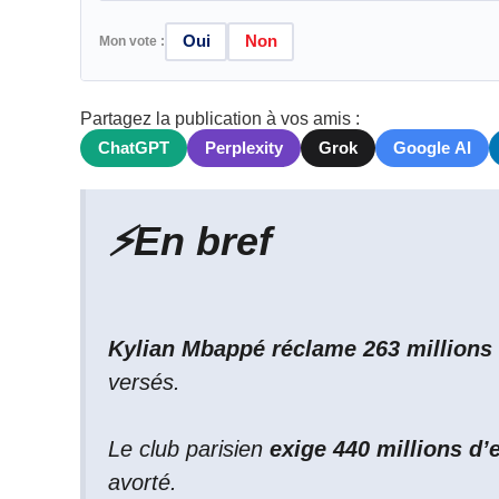
Oui
Non
Mon vote :
Partagez la publication à vos amis :
ChatGPT
Perplexity
Grok
Google AI
⚡
En bref
Kylian Mbappé réclame 263 millions
versés.
Le club parisien
exige 440 millions d’
avorté.