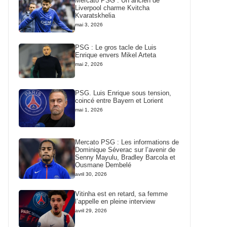
Mercato PSG : Un ancien de
Liverpool charme Kvitcha
Kvaratskhelia
mai 3, 2026
PSG : Le gros tacle de Luis
Enrique envers Mikel Arteta
mai 2, 2026
PSG. Luis Enrique sous tension,
coincé entre Bayern et Lorient
mai 1, 2026
Mercato PSG : Les informations de
Dominique Séverac sur l’avenir de
Senny Mayulu, Bradley Barcola et
Ousmane Dembelé
avril 30, 2026
Vitinha est en retard, sa femme
l’appelle en pleine interview
avril 29, 2026