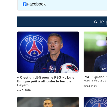
Facebook
A ne 
PSG : Quand K
« C’est un défi pour le PSG » : Luis
met le feu aux
Enrique prêt à affronter le terrible
Bayern
mai 4, 2026
mai 5, 2026