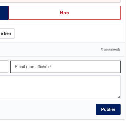
Non
e lien
0 arguments
Publier