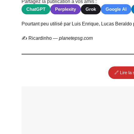
Partagez la publication à vos amis :
ChatGPT
Perplexity
Grok
Google AI
Pourtant peu utilisé par Luis Enrique, Lucas Beraldo p
✍️ Ricardinho —
planetepsg.com
🔗 Lire la