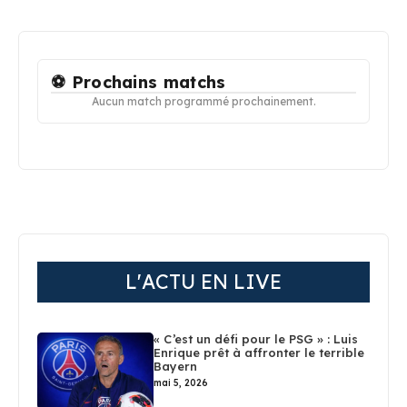
⚽ Prochains matchs
Aucun match programmé prochainement.
L'ACTU EN LIVE
« C’est un défi pour le PSG » : Luis
Enrique prêt à affronter le terrible
Bayern
mai 5, 2026