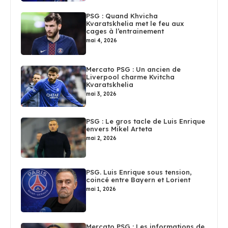
PSG : Quand Khvicha
Kvaratskhelia met le feu aux
cages à l’entrainement
mai 4, 2026
Mercato PSG : Un ancien de
Liverpool charme Kvitcha
Kvaratskhelia
mai 3, 2026
PSG : Le gros tacle de Luis Enrique
envers Mikel Arteta
mai 2, 2026
PSG. Luis Enrique sous tension,
coincé entre Bayern et Lorient
mai 1, 2026
Mercato PSG : Les informations de