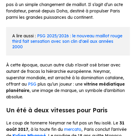
pas à un simple changement de maillot. Il s’agit d’un acte
fondateur, pensé depuis Doha, destiné à propulser Paris
parmi les grandes puissances du continent.
A lire aussi : 
PSG 2025/2026 : le nouveau maillot rouge 
third fait sensation avec son clin d'œil aux années 
2000
À cette époque, aucun autre club n’avait osé briser avec
autant de fracas la hiérarchie européenne. Neymar,
superstar mondiale, est arraché à la domination catalane,
offrant au
PSG
plus qu’un joueur : une
vitrine médiatique
planétaire
, une image de marque, un symbole d’ambition
absolue.
Un été à deux vitesses pour Paris
Le coup de tonnerre Neymar ne fut pas un feu isolé. Le
31
août 2017
, à la toute fin du
mercato
, Paris conclut l’arrivée
de
Kylian Mbappé
. Le prodige de 18 ans quitte Monaco