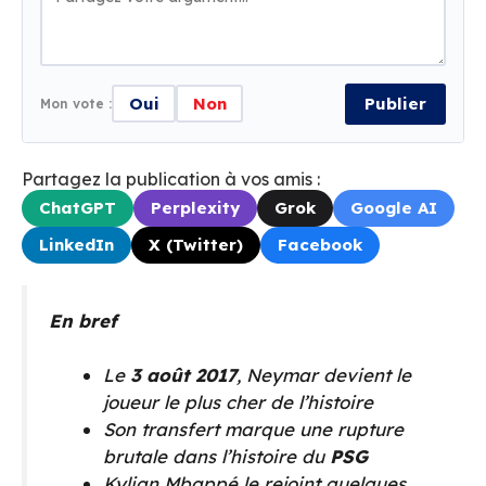
Oui
Non
Publier
Mon vote :
Partagez la publication à vos amis :
ChatGPT
Perplexity
Grok
Google AI
LinkedIn
X (Twitter)
Facebook
En bref
Le
3 août 2017
, Neymar devient le
joueur le plus cher de l’histoire
Son transfert marque une rupture
brutale dans l’histoire du
PSG
Kylian Mbappé le rejoint quelques