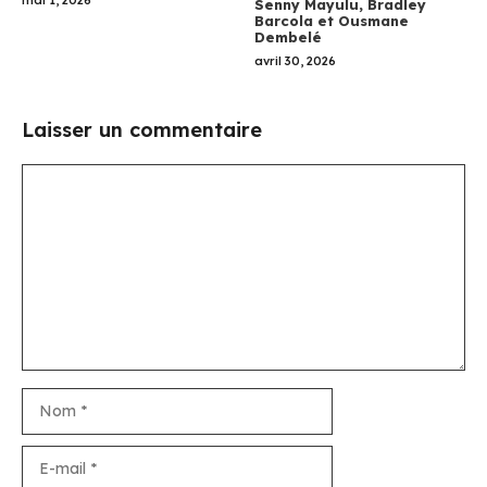
mai 1, 2026
Senny Mayulu, Bradley
Barcola et Ousmane
Dembelé
avril 30, 2026
Laisser un commentaire
Commentaire
Nom
E-
mail