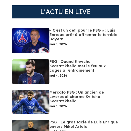
L'ACTU EN LIVE
« C’est un défi pour le PSG » : Luis
Enrique prêt à affronter le terrible
Bayern
mai 5, 2026
PSG : Quand Khvicha
Kvaratskhelia met le feu aux
cages à l’entrainement
mai 4, 2026
Mercato PSG : Un ancien de
Liverpool charme Kvitcha
Kvaratskhelia
mai 3, 2026
PSG : Le gros tacle de Luis Enrique
envers Mikel Arteta