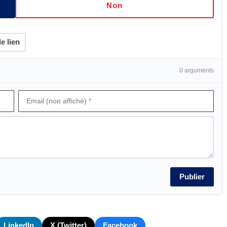
Non
e lien
0 arguments
Publier
LinkedIn
X (Twitter)
Facebook