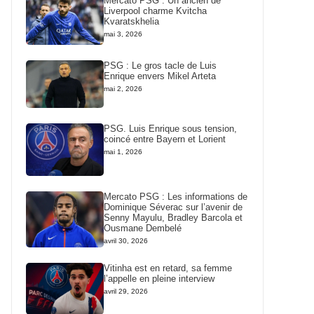
Mercato PSG : Un ancien de
Liverpool charme Kvitcha
Kvaratskhelia
mai 3, 2026
PSG : Le gros tacle de Luis
Enrique envers Mikel Arteta
mai 2, 2026
PSG. Luis Enrique sous tension,
coincé entre Bayern et Lorient
mai 1, 2026
Mercato PSG : Les informations de
Dominique Séverac sur l’avenir de
Senny Mayulu, Bradley Barcola et
Ousmane Dembelé
avril 30, 2026
Vitinha est en retard, sa femme
l’appelle en pleine interview
avril 29, 2026