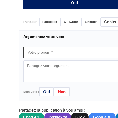
Oui
Copier l
Partager :
Facebook
X / Twitter
LinkedIn
Argumentez votre vote
Oui
Non
Mon vote :
Partagez la publication à vos amis :
ChatGPT
Perplexity
Grok
Google AI