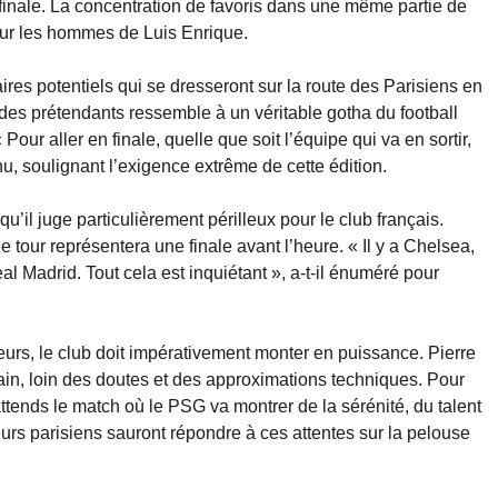
finale. La concentration de favoris dans une même partie de
our les hommes de Luis Enrique.
ires potentiels qui se dresseront sur la route des Parisiens en
te des prétendants ressemble à un véritable gotha du football
our aller en finale, quelle que soit l’équipe qui va en sortir,
nu, soulignant l’exigence extrême de cette édition.
qu’il juge particulièrement périlleux pour le club français.
ue tour représentera une finale avant l’heure. « Il y a Chelsea,
l Madrid. Tout cela est inquiétant », a-t-il énuméré pour
eurs, le club doit impérativement monter en puissance. Pierre
ain, loin des doutes et des approximations techniques. Pour
attends le match où le PSG va montrer de la sérénité, du talent
oueurs parisiens sauront répondre à ces attentes sur la pelouse