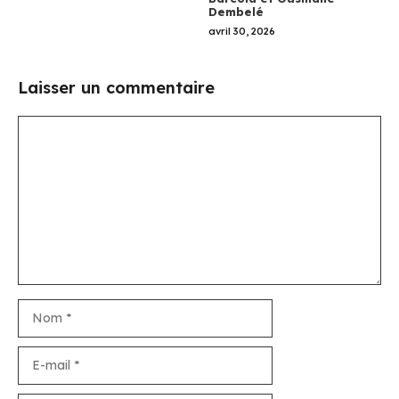
Dembelé
avril 30, 2026
Laisser un commentaire
Commentaire
Nom
E-
mail