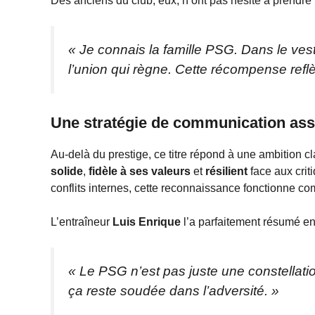
Des anciens du club, eux, n’ont pas hésité à prendre 
« Je connais la famille PSG. Dans le vest
l’union qui règne. Cette récompense reflè
Une stratégie de communication a
Au-delà du prestige, ce titre répond à une ambition c
solide
,
fidèle à ses valeurs
et
résilient
face aux crit
conflits internes, cette reconnaissance fonctionne 
L’entraîneur
Luis Enrique
l’a parfaitement résumé en
« Le PSG n’est pas juste une constellation
ça reste soudée dans l’adversité. »