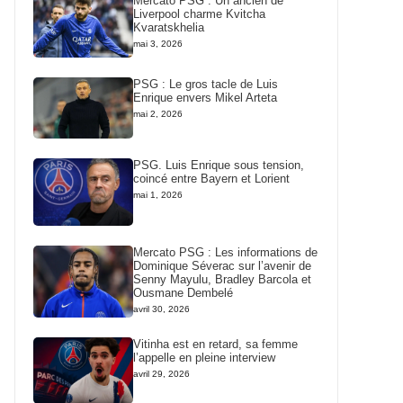
Mercato PSG : Un ancien de
Liverpool charme Kvitcha
Kvaratskhelia
mai 3, 2026
PSG : Le gros tacle de Luis
Enrique envers Mikel Arteta
mai 2, 2026
PSG. Luis Enrique sous tension,
coincé entre Bayern et Lorient
mai 1, 2026
Mercato PSG : Les informations de
Dominique Séverac sur l’avenir de
Senny Mayulu, Bradley Barcola et
Ousmane Dembelé
avril 30, 2026
Vitinha est en retard, sa femme
l’appelle en pleine interview
avril 29, 2026