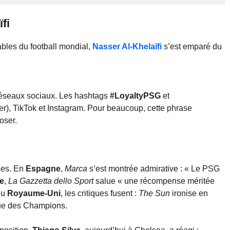
fi
bles du football mondial,
Nasser Al-Khelaïfi
s’est emparé du
éseaux sociaux. Les hashtags
#LoyaltyPSG
et
r), TikTok et Instagram. Pour beaucoup, cette phrase
oser.
iées. En
Espagne
,
Marca
s’est montrée admirative : « Le PSG
ie
,
La Gazzetta dello Sport
salue « une récompense méritée
du
Royaume-Uni
, les critiques fusent :
The Sun
ironise en
igue des Champions.