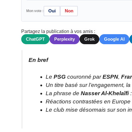
Oui
Non
Mon vote :
Partagez la publication à vos amis :
ChatGPT
Perplexity
Grok
Google AI
En bref
Le
PSG
couronné par
ESPN
,
Fra
Un titre basé sur l’engagement, la fid
La phrase de
Nasser Al-Khelaïfi
:
Réactions contrastées en Europe :
Le club mise désormais sur son ima