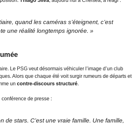
position.
Thiago Silva
, aujourd’hui à Chelsea, a réagi :
iaire, quand les caméras s’éteignent, c’est
te une réalité longtemps ignorée. »
ssumée
laire. Le PSG veut désormais véhiculer l’image d’un club
iques. Alors que chaque été voit surgir rumeurs de départs et
comme un
contre-discours structuré
.
 conférence de presse :
 de stars. C’est une vraie famille. Une famille,