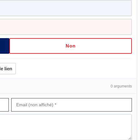
Non
e lien
0 arguments