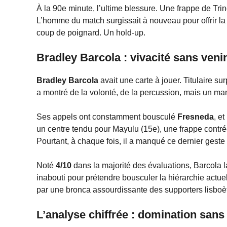
À la 90e minute, l’ultime blessure. Une frappe de Tri
L’homme du match surgissait à nouveau pour offrir la v
coup de poignard. Un hold-up.
Bradley Barcola : vivacité sans veni
Bradley Barcola
avait une carte à jouer. Titulaire su
a montré de la volonté, de la percussion, mais un man
Ses appels ont constamment bousculé
Fresneda
, e
un centre tendu pour Mayulu (15e), une frappe contré
Pourtant, à chaque fois, il a manqué ce dernier gest
Noté
4/10
dans la majorité des évaluations, Barcola la
inabouti pour prétendre bousculer la hiérarchie actu
par une bronca assourdissante des supporters lisboè
L’analyse chiffrée : domination sans 