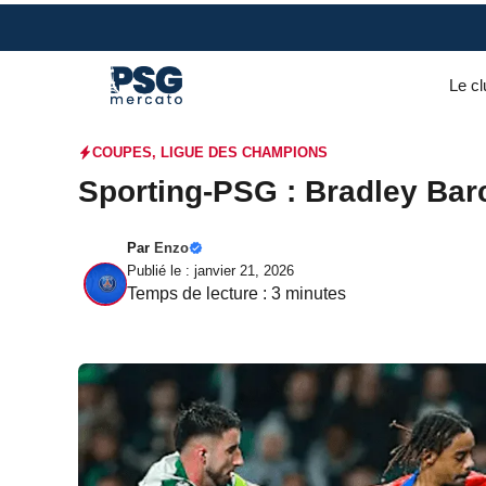
Aller
au
contenu
Le cl
COUPES
,
LIGUE DES CHAMPIONS
Sporting-PSG : Bradley Barc
Par
Enzo
Publié le : janvier 21, 2026
Temps de lecture :
3
minutes