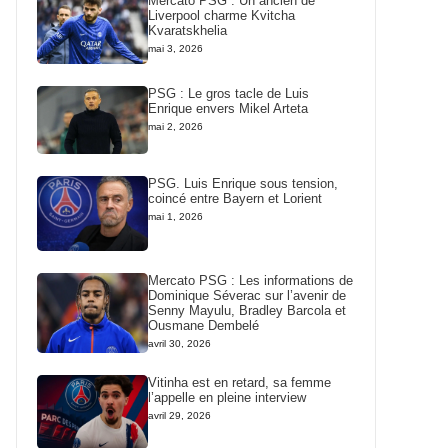
Mercato PSG : Un ancien de
Liverpool charme Kvitcha
Kvaratskhelia
mai 3, 2026
PSG : Le gros tacle de Luis
Enrique envers Mikel Arteta
mai 2, 2026
PSG. Luis Enrique sous tension,
coincé entre Bayern et Lorient
mai 1, 2026
Mercato PSG : Les informations de
Dominique Séverac sur l’avenir de
Senny Mayulu, Bradley Barcola et
Ousmane Dembelé
avril 30, 2026
Vitinha est en retard, sa femme
l’appelle en pleine interview
avril 29, 2026