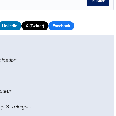
Publier
LinkedIn
X (Twitter)
Facebook
mination
uteur
op 8 s’éloigner