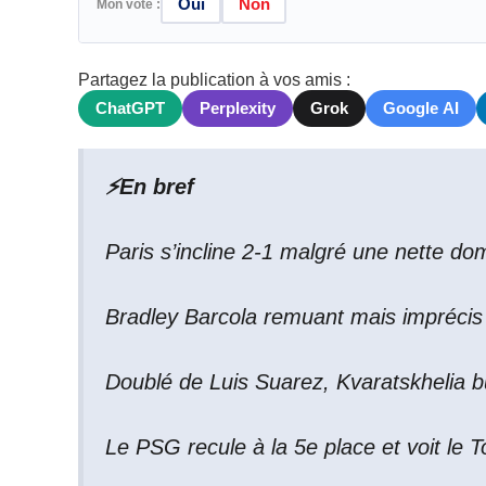
Oui
Non
Mon vote :
Partagez la publication à vos amis :
ChatGPT
Perplexity
Grok
Google AI
⚡
En bref
Paris s’incline 2-1 malgré une nette do
Bradley Barcola remuant mais imprécis
Doublé de Luis Suarez, Kvaratskhelia b
Le PSG recule à la 5e place et voit le T