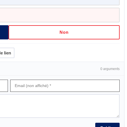
Non
e lien
0 arguments