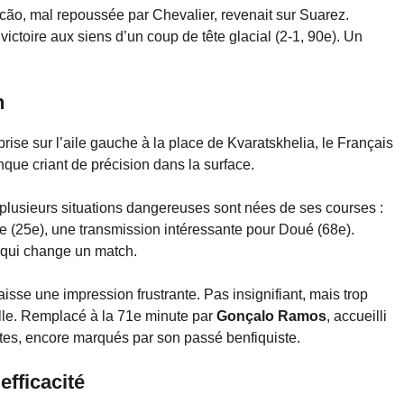
ncão, mal repoussée par Chevalier, revenait sur Suarez.
ictoire aux siens d’un coup de tête glacial (2-1, 90e). Un
n
rprise sur l’aile gauche à la place de Kvaratskhelia, le Français
que criant de précision dans la surface.
t plusieurs situations dangereuses sont nées de ses courses :
e (25e), une transmission intéressante pour Doué (68e).
e qui change un match.
isse une impression frustrante. Pas insignifiant, mais trop
elle. Remplacé à la 71e minute par
Gonçalo Ramos
, accueilli
tes, encore marqués par son passé benfiquiste.
efficacité