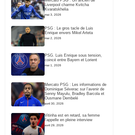
Mercato PSG : Un ancien de
Liverpool charme Kvitcha
Kvaratskhelia
mai 3, 2026
PSG : Le gros tacle de Luis
Enrique envers Mikel Arteta
mai 2, 2026
PSG. Luis Enrique sous tension,
coincé entre Bayern et Lorient
mai 1, 2026
Mercato PSG : Les informations de
Dominique Séverac sur l’avenir de
Senny Mayulu, Bradley Barcola et
Ousmane Dembelé
avril 30, 2026
Vitinha est en retard, sa femme
l’appelle en pleine interview
avril 29, 2026