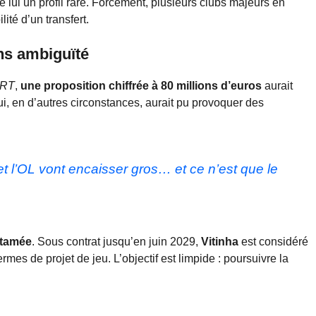
e lui un profil rare. Forcément, plusieurs clubs majeurs en
ité d’un transfert.
ns ambiguïté
RT
,
une proposition chiffrée à 80 millions d’euros
aurait
ui, en d’autres circonstances, aurait pu provoquer des
t l’OL vont encaisser gros… et ce n’est que le
ntamée
. Sous contrat jusqu’en juin 2029,
Vitinha
est considéré
mes de projet de jeu. L’objectif est limpide : poursuivre la