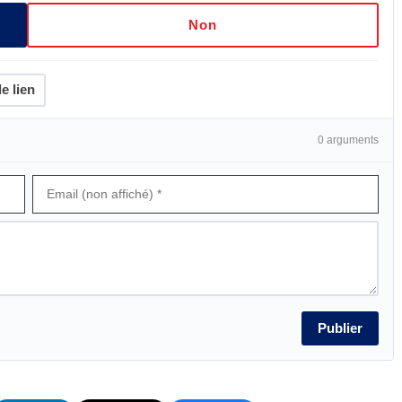
Non
e lien
0 arguments
Publier